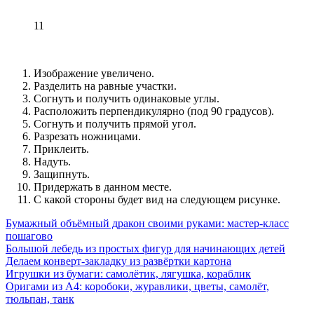
11
Изображение увеличено.
Разделить на равные участки.
Согнуть и получить одинаковые углы.
Расположить перпендикулярно (под 90 градусов).
Согнуть и получить прямой угол.
Разрезать ножницами.
Приклеить.
Надуть.
Защипнуть.
Придержать в данном месте.
С какой стороны будет вид на следующем рисунке.
Бумажный объёмный дракон своими руками: мастер-класс
пошагово
Большой лебедь из простых фигур для начинающих детей
Делаем конверт-закладку из развёртки картона
Игрушки из бумаги: самолётик, лягушка, кораблик
Оригами из А4: коробоки, журавлики, цветы, самолёт,
тюльпан, танк