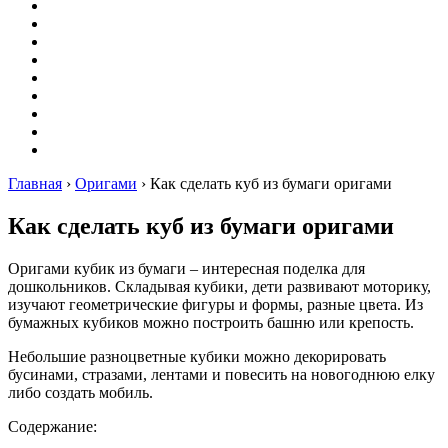
Вышивание
Оригами
Декупаж
Квиллинг
Пирография
Фелтинг
Схемы
Рейтинги
Сервисы
Главная
›
Оригами
›
Как сделать куб из бумаги оригами
Как сделать куб из бумаги оригами
Оригами кубик из бумаги – интересная поделка для
дошкольников. Складывая кубики, дети развивают моторику,
изучают геометрические фигуры и формы, разные цвета. Из
бумажных кубиков можно построить башню или крепость.
Небольшие разноцветные кубики можно декорировать
бусинами, стразами, лентами и повесить на новогоднюю елку
либо создать мобиль.
Содержание: