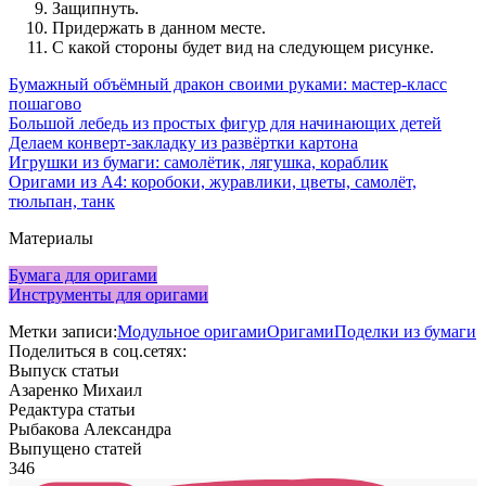
Защипнуть.
Придержать в данном месте.
С какой стороны будет вид на следующем рисунке.
Бумажный объёмный дракон своими руками: мастер-класс
пошагово
Большой лебедь из простых фигур для начинающих детей
Делаем конверт-закладку из развёртки картона
Игрушки из бумаги: самолётик, лягушка, кораблик
Оригами из А4: коробоки, журавлики, цветы, самолёт,
тюльпан, танк
Материалы
Бумага для оригами
Инструменты для оригами
Метки записи:
Модульное оригами
Оригами
Поделки из бумаги
Поделиться в соц.сетях:
Выпуск статьи
Азаренко Михаил
Редактура статьи
Рыбакова Александра
Выпущено статей
346