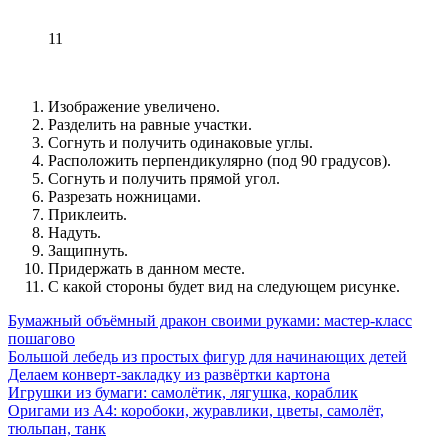
11
Изображение увеличено.
Разделить на равные участки.
Согнуть и получить одинаковые углы.
Расположить перпендикулярно (под 90 градусов).
Согнуть и получить прямой угол.
Разрезать ножницами.
Приклеить.
Надуть.
Защипнуть.
Придержать в данном месте.
С какой стороны будет вид на следующем рисунке.
Бумажный объёмный дракон своими руками: мастер-класс
пошагово
Большой лебедь из простых фигур для начинающих детей
Делаем конверт-закладку из развёртки картона
Игрушки из бумаги: самолётик, лягушка, кораблик
Оригами из А4: коробоки, журавлики, цветы, самолёт,
тюльпан, танк