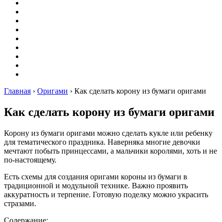
Вышивание
Оригами
Декупаж
Квиллинг
Пирография
Фелтинг
Схемы
Рейтинги
Сервисы
Главная
›
Оригами
›
Как сделать корону из бумаги оригами
Как сделать корону из бумаги оригами
Корону из бумаги оригами можно сделать кукле или ребенку
для тематического праздника. Наверняка многие девочки
мечтают побыть принцессами, а мальчики королями, хоть и не
по-настоящему.
Есть схемы для создания оригами короны из бумаги в
традиционной и модульной технике. Важно проявить
аккуратность и терпение. Готовую поделку можно украсить
стразами.
Содержание: