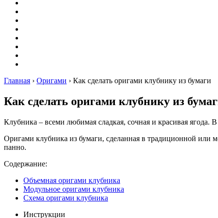
Оригами
Декупаж
Квиллинг
Пирография
Фелтинг
Схемы
Рейтинги
Сервисы
Главная
›
Оригами
›
Как сделать оригами клубнику из бумаги
Как сделать оригами клубнику из бума
Клубника – всеми любимая сладкая, сочная и красивая ягода. В
Оригами клубника из бумаги, сделанная в традиционной или 
панно.
Содержание:
Объемная оригами клубника
Модульное оригами клубника
Схема оригами клубника
Инструкции