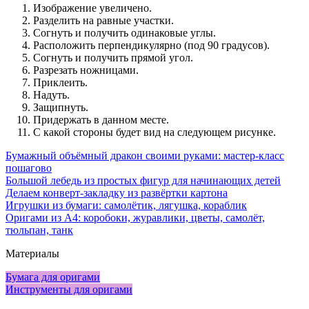
Изображение увеличено.
Разделить на равные участки.
Согнуть и получить одинаковые углы.
Расположить перпендикулярно (под 90 градусов).
Согнуть и получить прямой угол.
Разрезать ножницами.
Приклеить.
Надуть.
Защипнуть.
Придержать в данном месте.
С какой стороны будет вид на следующем рисунке.
Бумажный объёмный дракон своими руками: мастер-класс
пошагово
Большой лебедь из простых фигур для начинающих детей
Делаем конверт-закладку из развёртки картона
Игрушки из бумаги: самолётик, лягушка, кораблик
Оригами из А4: коробоки, журавлики, цветы, самолёт,
тюльпан, танк
Материалы
Бумага для оригами
Инструменты для оригами