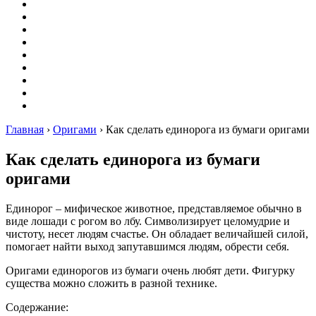
Вышивание
Оригами
Декупаж
Квиллинг
Пирография
Фелтинг
Схемы
Рейтинги
Сервисы
Главная
›
Оригами
›
Как сделать единорога из бумаги оригами
Как сделать единорога из бумаги
оригами
Единорог – мифическое животное, представляемое обычно в
виде лошади с рогом во лбу. Символизирует целомудрие и
чистоту, несет людям счастье. Он обладает величайшей силой,
помогает найти выход запутавшимся людям, обрести себя.
Оригами единорогов из бумаги очень любят дети. Фигурку
существа можно сложить в разной технике.
Содержание: