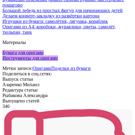
пошагово
Большой лебедь из простых фигур для начинающих детей
Делаем конверт-закладку из развёртки картона
Игрушки из бумаги: самолётик, лягушка, кораблик
Оригами из А4: коробоки, журавлики, цветы, самолёт,
тюльпан, танк
Материалы
Бумага для оригами
Инструменты для оригами
Метки записи:
Оригами
Поделки из бумаги
Поделиться в соц.сетях:
Выпуск статьи
Азаренко Михаил
Редактура статьи
Рыбакова Александра
Выпущено статей
346