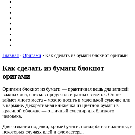
Вышивание
Оригами
Декупаж
Квиллинг
Пирография
Фелтинг
Схемы
Рейтинги
Сервисы
Главная
›
Оригами
›
Как сделать из бумаги блокнот оригами
Как сделать из бумаги блокнот
оригами
Оригами блокнот из бумаги — практичная вещь для записей
важных дел, списков продуктов и разных заметок. Он не
займет много места – можно носить в маленькой сумочке или
в кармане. Декоративная книжечка из цветной бумаги в
красивой обложке — отличный сувенир для близкого
человека.
Для создания поделки, кроме бумаги, понадобятся ножницы, в
некоторых случаях клей и фломастеры.