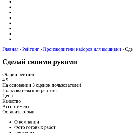
Оригами
Декупаж
Квиллинг
Пирография
Фелтинг
Схемы
Рейтинги
Сервисы
Главная
›
Рейтинг
›
Производители наборов для вышивки
›
Сде
Сделай своими руками
Общий рейтинг
4.9
На основании
3
оценок пользователей
Пользовательский рейтинг
Цена
Качество
Ассортимент
Оставить отзыв
О компании
Фото готовых работ
Где купить