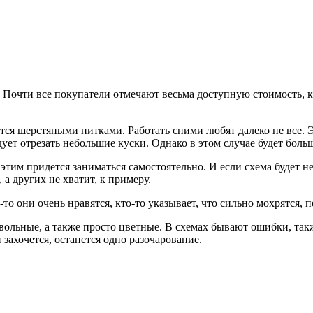
Почти все покупатели отмечают весьма доступную стоимость, к
ся шерстяными нитками. Работать сними любят далеко не все. Э
дует отрезать небольшие куски. Однако в этом случае будет боль
этим придется заниматься самостоятельно. И если схема будет 
 а других не хватит, к примеру.
о они очень нравятся, кто-то указывает, что сильно мохрятся, п
ольные, а также просто цветные. В схемах бывают ошибки, такж
 захочется, останется одно разочарование.