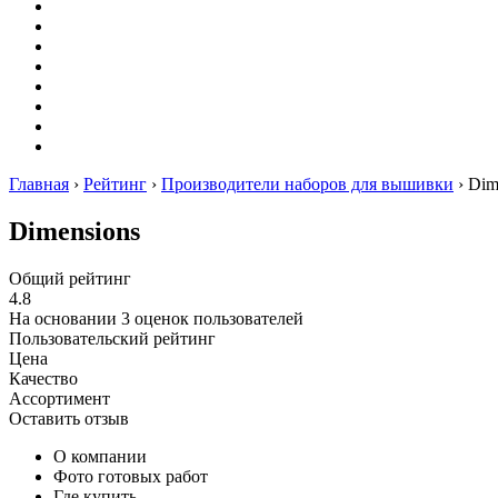
Оригами
Декупаж
Квиллинг
Пирография
Фелтинг
Схемы
Рейтинги
Сервисы
Главная
›
Рейтинг
›
Производители наборов для вышивки
›
Dim
Dimensions
Общий рейтинг
4.8
На основании
3
оценок пользователей
Пользовательский рейтинг
Цена
Качество
Ассортимент
Оставить отзыв
О компании
Фото готовых работ
Где купить