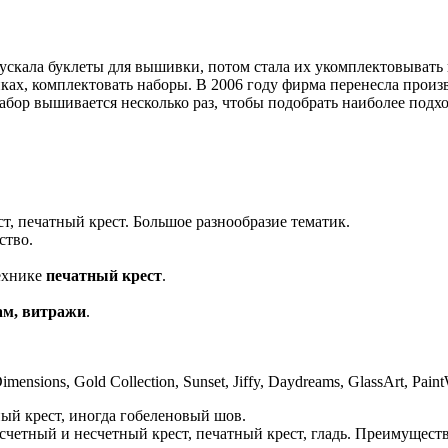
ускала буклеты для вышивки, потом стала их укомплектовывать 
ах, комплектовать наборы. В 2006 году фирма перенесла произв
абор вышивается несколько раз, чтобы подобрать наиболее подх
ст, печатный крест. Большое разнообразие тематик.
ство.
технике
печатный крест
.
ам, витражи
.
ions, Gold Collection, Sunset, Jiffy, Daydreams, GlassArt, Paint
ый крест, иногда гобеленовый шов.
счетный и несчетный крест, печатный крест, гладь. Преимущест