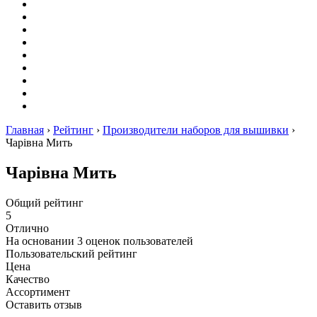
Вышивание
Оригами
Декупаж
Квиллинг
Пирография
Фелтинг
Схемы
Рейтинги
Сервисы
Главная
›
Рейтинг
›
Производители наборов для вышивки
›
Чарівна Мить
Чарівна Мить
Общий рейтинг
5
Отлично
На основании
3
оценок пользователей
Пользовательский рейтинг
Цена
Качество
Ассортимент
Оставить отзыв