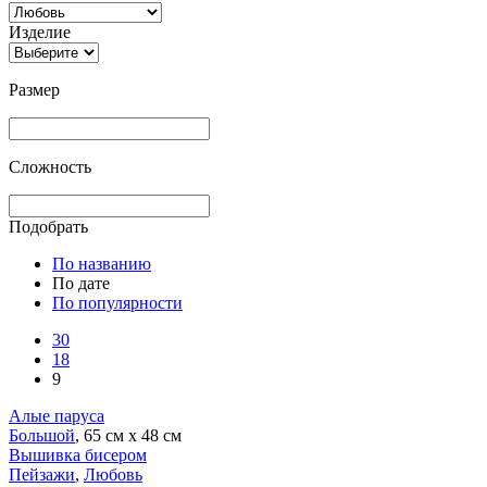
Изделие
Размер
Сложность
Подобрать
По названию
По дате
По популярности
30
18
9
Алые паруса
Большой
, 65 см х 48 см
Вышивка бисером
Пейзажи
,
Любовь