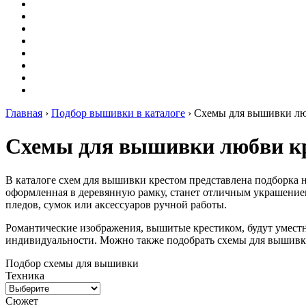
Оригами
Декупаж
Квиллинг
Пирография
Фелтинг
Схемы
Рейтинги
Сервисы
Главная
›
Подбор вышивки в каталоге
›
Схемы для вышивки лю
Схемы для вышивки любви к
В каталоге схем для вышивки крестом представлена подборка н
оформленная в деревянную рамку, станет отличным украшением
пледов, сумок или аксессуаров ручной работы.
Романтические изображения, вышитые крестиком, будут уместн
индивидуальности. Можно также подобрать схемы для вышивки
Подбор схемы для вышивки
Техника
Сюжет