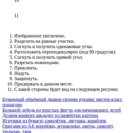
10
11
Изображение увеличено.
Разделить на равные участки.
Согнуть и получить одинаковые углы.
Расположить перпендикулярно (под 90 градусов).
Согнуть и получить прямой угол.
Разрезать ножницами.
Приклеить.
Надуть.
Защипнуть.
Придержать в данном месте.
С какой стороны будет вид на следующем рисунке.
Бумажный объёмный дракон своими руками: мастер-класс
пошагово
Большой лебедь из простых фигур для начинающих детей
Делаем конверт-закладку из развёртки картона
Игрушки из бумаги: самолётик, лягушка, кораблик
Оригами из А4: коробоки, журавлики, цветы, самолёт,
тюльпан, танк