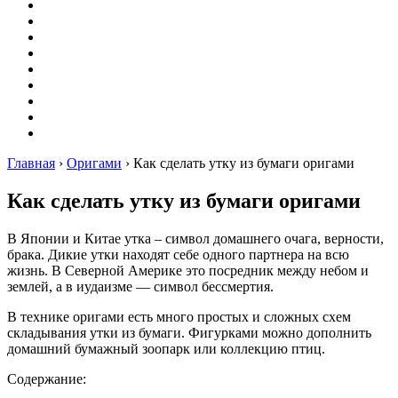
Вышивание
Оригами
Декупаж
Квиллинг
Пирография
Фелтинг
Схемы
Рейтинги
Сервисы
Главная
›
Оригами
›
Как сделать утку из бумаги оригами
Как сделать утку из бумаги оригами
В Японии и Китае утка – символ домашнего очага, верности,
брака. Дикие утки находят себе одного партнера на всю
жизнь. В Северной Америке это посредник между небом и
землей, а в иудаизме — символ бессмертия.
В технике оригами есть много простых и сложных схем
складывания утки из бумаги. Фигурками можно дополнить
домашний бумажный зоопарк или коллекцию птиц.
Содержание: