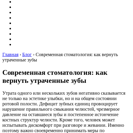
Вышивание
Оригами
Декупаж
Квиллинг
Пирография
Фелтинг
Схемы
Рейтинги
Сервисы
Главная
›
Блог
›
Современная стоматология: как вернуть
утраченные зубы
Современная стоматология: как
вернуть утраченные зубы
Утрата одного или нескольких зубов негативно сказывается
не только на эстетике улыбки, но и на общем состоянии
ротовой полости. Дефицит зубных единиц провоцирует
нарушение правильного смыкания челюстей, чрезмерное
давление на оставшиеся зубы и постепенное истончение
костных структур челюсти. Кроме того, человек может
испытывать дискомфорт при разговоре и жевании. Именно
поэтому важно своевременно принимать меры по