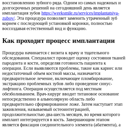
восстановлению зубного ряда. Одним из самых надежных и
долгосрочных решений на сегодняшний день является
имплантация зубов
https://weeksmile.ru/services/implantatsiya-
zubov/
. Эта процедура позволяет заменить утраченный зуб
корнем с последующей установкой коронки, полностью
воссоздавая естественный вид и функцию.
Как проходит процесс имплантации
Процедура начинается с визита к врачу и тщательного
обследования. Специалист проводит оценку состояния тканей
пародонта и кости, определяя готовность пациента к
операции. Если выявляются проблемы, такие как кариес или
недостаточный объем костной массы, назначается
предварительное лечение, включающее пломбирование,
экстракцию проблемных зубов либо проведение синус-
лифтинга. Операция осуществляется под местным
обезболиванием. Врач-хирург вводит титановое основание
непосредственно в альвеолярную область либо
предварительно сформированное ложе. Затем наступает этап
заживления, называемый остеоинтеграцией,
продолжительностью два-шесть месяцев, во время которого
имплант интегрируется в кость. Завершающим этапом
является фиксация соединительного элемента (абатмента), а