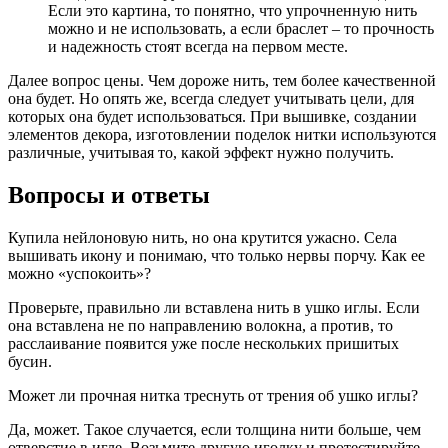
Если это картина, то понятно, что упрочненную нить
можно и не использовать, а если браслет – то прочность
и надежность стоят всегда на первом месте.
Далее вопрос цены. Чем дороже нить, тем более качественной
она будет. Но опять же, всегда следует учитывать цели, для
которых она будет использоваться. При вышивке, создании
элементов декора, изготовлении поделок нитки используются
различные, учитывая то, какой эффект нужно получить.
Вопросы и ответы
Купила нейлоновую нить, но она крутится ужасно. Села
вышивать икону и понимаю, что только нервы порчу. Как ее
можно «успокоить»?
Проверьте, правильно ли вставлена нить в ушко иглы. Если
она вставлена не по направлению волокна, а против, то
расслаивание появится уже после нескольких пришитых
бусин.
Может ли прочная нитка треснуть от трения об ушко иглы?
Да, может. Такое случается, если толщина нити больше, чем
отверстие в игле. Возьмите другую иголку и протестируйте