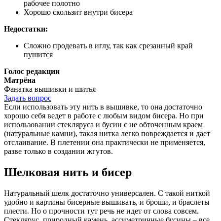
рабочее полотно
Хорошо скользит внутри бисера
Недостатки:
Сложно продевать в иглу, так как срезанный край
пушится
Голос редакции
Матрёна
Фанатка вышивки и шитья
Задать вопрос
Если использовать эту нить в вышивке, то она достаточно
хорошо себя ведет в работе с любым видом бисера. Но при
использовании стекляруса и бусин с не обточенным краем
(натуральные камни), такая нитка легко повреждается и дает
отслаивание. В плетении она практически не применяется,
разве только в создании жгутов.
Шелковая нить и бисер
Натуральный шелк достаточно универсален. С такой ниткой
удобно и картины бисерные вышивать, и броши, и браслеты
плести. Но о прочности тут речь не идет от слова совсем.
Стеклярус, природный камень, ассиметричные бусины – все