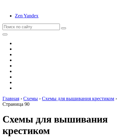
Zen Yandex
Вышивание
Оригами
Декупаж
Квиллинг
Пирография
Фелтинг
Схемы
Рейтинги
Сервисы
Главная
›
Схемы
›
Схемы для вышивания крестиком
›
Страница 90
Схемы для вышивания
крестиком