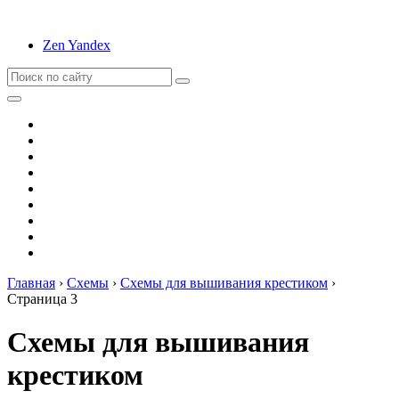
Zen Yandex
Вышивание
Оригами
Декупаж
Квиллинг
Пирография
Фелтинг
Схемы
Рейтинги
Сервисы
Главная
›
Схемы
›
Схемы для вышивания крестиком
›
Страница 3
Схемы для вышивания
крестиком