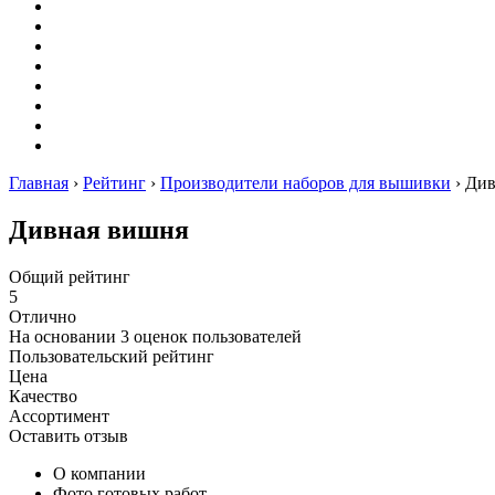
Оригами
Декупаж
Квиллинг
Пирография
Фелтинг
Схемы
Рейтинги
Сервисы
Главная
›
Рейтинг
›
Производители наборов для вышивки
›
Див
Дивная вишня
Общий рейтинг
5
Отлично
На основании
3
оценок пользователей
Пользовательский рейтинг
Цена
Качество
Ассортимент
Оставить отзыв
О компании
Фото готовых работ