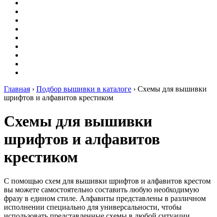
Вышивание
Оригами
Декупаж
Квиллинг
Пирография
Фелтинг
Схемы
Рейтинги
Сервисы
Главная
›
Подбор вышивки в каталоге
›
Схемы для вышивки
шрифтов и алфавитов крестиком
Схемы для вышивки
шрифтов и алфавитов
крестиком
С помощью схем для вышивки шрифтов и алфавитов крестом
вы можете самостоятельно составить любую необходимую
фразу в едином стиле. Алфавиты представлены в различном
исполнении специально для универсальности, чтобы
использовать представленные схемы в любой ситуации.