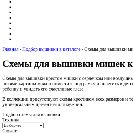
Оригами
Декупаж
Квиллинг
Пирография
Фелтинг
Схемы
Рейтинги
Сервисы
Главная
›
Подбор вышивки в каталоге
›
Схемы для вышивки ми
Схемы для вышивки мишек к
Схемы для вышивки крестом мишки с сердечком или воздушны
нитями картины можно поместить под рамку и повесить в детс
ребенку и увидеть его счастливые глаза.
В коллекции присутствуют схемы крестиком всех размеров и те
универсальным презентом для мужчин.
Подбор схемы для вышивки
Техника
Сюжет