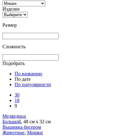
Изделие
Размер
Сложность
Подобрать
По названию
По дате
По популярности
30
18
9
Медведица
Большой
, 48 см х 32 см
Вышивка бисером
Животные
,
Мишки