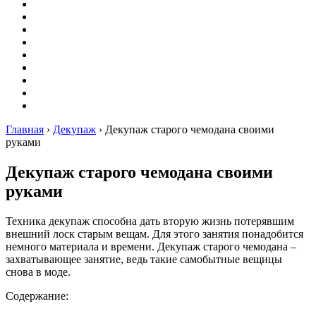
Вышивание
Оригами
Декупаж
Квиллинг
Пирография
Фелтинг
Схемы
Рейтинги
Сервисы
Главная
›
Декупаж
›
Декупаж старого чемодана своими
руками
Декупаж старого чемодана своими
руками
Техника декупаж способна дать вторую жизнь потерявшим
внешний лоск старым вещам. Для этого занятия понадобится
немного материала и времени. Декупаж старого чемодана –
захватывающее занятие, ведь такие самобытные вещицы
снова в моде.
Содержание: