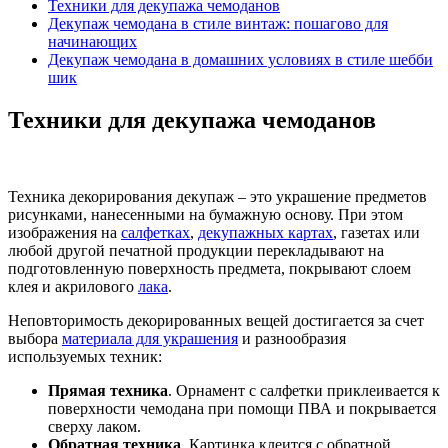
Техники для декупажа чемоданов
Декупаж чемодана в стиле винтаж: пошагово для
начинающих
Декупаж чемодана в домашних условиях в стиле шебби
шик
Техники для декупажа чемоданов
Техника декорирования декупаж – это украшение предметов
рисунками, нанесенными на бумажную основу. При этом
изображения на
салфетках
,
декупажных картах
, газетах или
любой другой печатной продукции перекладывают на
подготовленную поверхность предмета, покрывают слоем
клея и акрилового
лака
.
Неповторимость декорированных вещей достигается за счет
выбора
материала для украшения
и разнообразия
используемых техник:
Прямая техника
. Орнамент с салфетки приклеивается к
поверхности чемодана при помощи ПВА и покрывается
сверху лаком.
Обратная техника
. Картинка клеится с обратной