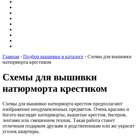
Вышивание
Оригами
Декупаж
Квиллинг
Пирография
Фелтинг
Схемы
Рейтинги
Сервисы
Главная
›
Подбор вышивки в каталоге
›
Схемы для вышивки
натюрморта крестиком
Схемы для вышивки
натюрморта крестиком
Схемы для вышивки натюрморта крестом предполагают
изображение неодушевленных предметов. Очень красиво и
богато выглядят натюрморты, вышитые крестом, бисером,
лентами или смешением техник. Такая работа станет
отличным подарком друзьям и родственникам или же украсит
уголок квартиры.