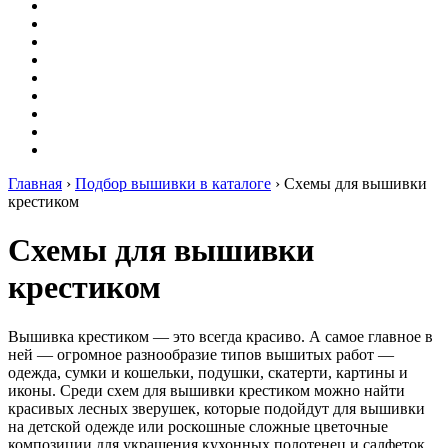
Вышивание
Оригами
Декупаж
Квиллинг
Пирография
Фелтинг
Схемы
Рейтинги
Сервисы
Главная
›
Подбор вышивки в каталоге
›
Схемы для вышивки
крестиком
Схемы для вышивки
крестиком
Вышивка крестиком — это всегда красиво. А самое главное в
ней — огромное разнообразие типов вышитых работ —
одежда, сумки и кошельки, подушки, скатерти, картины и
иконы. Среди схем для вышивки крестиком можно найти
красивых лесных зверушек, которые подойдут для вышивки
на детской одежде или роскошные сложные цветочные
композиции для украшения кухонных полотенец и салфеток.