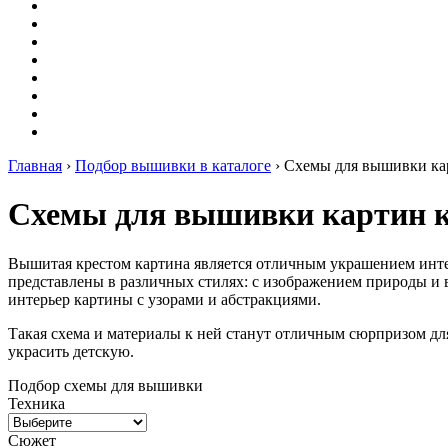
Оригами
Декупаж
Квиллинг
Пирография
Фелтинг
Схемы
Рейтинги
Сервисы
Главная
›
Подбор вышивки в каталоге
›
Схемы для вышивки ка
Схемы для вышивки картин 
Вышитая крестом картина является отличным украшением инте
представлены в различных стилях: с изображением природы и 
интерьер картины с узорами и абстракциями.
Такая схема и материалы к ней станут отличным сюрпризом дл
украсить детскую.
Подбор схемы для вышивки
Техника
Сюжет