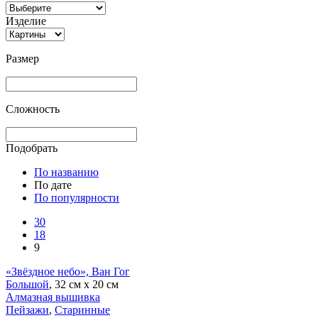
Изделие
Размер
Сложность
Подобрать
По названию
По дате
По популярности
30
18
9
«Звёздное небо», Ван Гог
Большой
, 32 см х 20 см
Алмазная вышивка
Пейзажи
,
Старинные