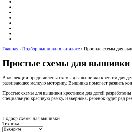
Оригами
Декупаж
Квиллинг
Пирография
Фелтинг
Схемы
Рейтинги
Сервисы
Главная
›
Подбор вышивки в каталоге
›
Простые схемы для выш
Простые схемы для вышивки 
В коллекции представлены схемы для вышивки крестом для детей
развивающее мелкую моторику. Вышивка помогает развить ко
Простые схемы для вышивки крестиком для детей разработаны 
специальную красивую рамку. Наверняка, ребенок будет рад ре
Подбор схемы для вышивки
Техника